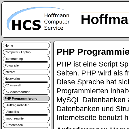
Hoffma
Home
PHP Programmie
Computer / Laptop
Datenrettung
PHP ist eine Script S
Fotografie
Seiten. PHP wird als f
Internet
Netzwerke
Diese Sprache hat sic
PC Firewall
Programmierten Inhalt
PC Videorecorder
MySQL Datenbanken a
PHP Programmierung
Auftragsarbeiten
Datenbanken und Struk
Aktuelles
Internetseite benutzt 
mod_rewrite
Referenzen