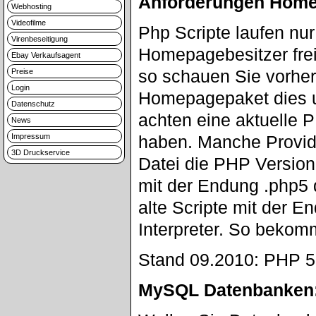
Anforderungen Home
Webhosting
Videofilme
Php Scripte laufen nu
Virenbeseitigung
Homepagebesitzer frei
Ebay Verkaufsagent
so schauen Sie vorher 
Preise
Login
Homepagepaket dies u
Datenschutz
achten eine aktuelle 
News
Impressum
haben. Manche Provid
3D Druckservice
Datei die PHP Version
mit der Endung .php5 
alte Scripte mit der 
Interpreter. So bekom
Stand 09.2010: PHP 5.3
MySQL Datenbanken