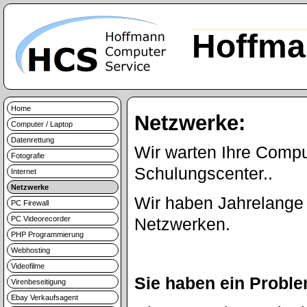
Hoffma
Home
Netzwerke:
Computer / Laptop
Datenrettung
Wir warten Ihre Comp
Fotografie
Schulungscenter..
Internet
Netzwerke
Wir haben Jahrelange 
PC Firewall
PC Videorecorder
Netzwerken.
PHP Programmierung
Webhosting
Videofilme
Sie haben ein Probl
Virenbeseitigung
Ebay Verkaufsagent