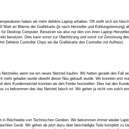
eraturen haben wir mehr defekte Laptop erhalten. Oft stellt sich ein falsch i
0 Watt an Wärme der Grafikkarte (je nach Hersteller und Kühlungsleistung) abf
s für Desktop Computer. Benutzen sie also nur den von ihren Laptop Herstelle
irekt benutzen. Dies kann sonst zur Überhitzung und somit zur Zerstörung des
t Defekte Controller Chips wo die Grafikkarte den Controller mit Aufheizt.
 Netzteiles wenn sie ein neues Netzteil kaufen. Wir hatten gerade den Fall w
ht mehr geladen wurde obwohl dieser Neu gekauft wurde. Wir konnten erst mal 
t dem Kundennetzteil konnten wir den Fehler feststellen. Dies hat den Kunden
s zu bekommen das das Netzteil falsch ist. Wir gehen ja nicht von solch ein
icht in Reichweite von Technischen Geräten. Wir bekommen immer wieder Lapt
brauchtes Gerät. Wir gehen ab jetzt dazu über beschädigte Teile komplett zu t