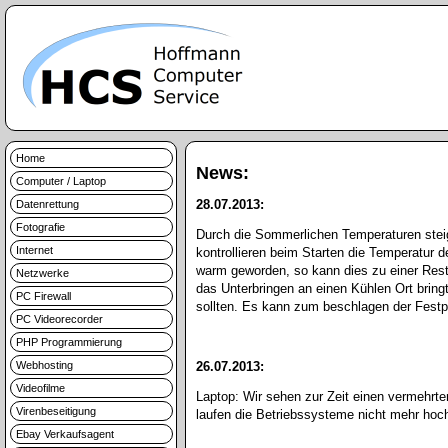
Home
News:
Computer / Laptop
28.07.2013:
Datenrettung
Fotografie
Durch die Sommerlichen Temperaturen steig
Internet
kontrollieren beim Starten die Temperatur d
warm geworden, so kann dies zu einer Rest
Netzwerke
das Unterbringen an einen Kühlen Ort brin
PC Firewall
sollten. Es kann zum beschlagen der Festp
PC Videorecorder
PHP Programmierung
Webhosting
26.07.2013:
Videofilme
Laptop: Wir sehen zur Zeit einen vermehrte
Virenbeseitigung
laufen die Betriebssysteme nicht mehr hoc
Ebay Verkaufsagent