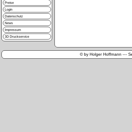
Preise
Login
Datenschutz
News
Impressum
3D Druckservice
© by Holger Hoffmann --- Sei