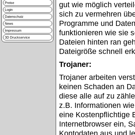
gut wie möglich vertei
Preise
Login
sich zu vermehren übe
Datenschutz
Programme und Daten 
News
funktionieren wie sie 
Impressum
3D Druckservice
Dateien hinten ran ge
Dateigröße schnell erk
Trojaner:
Trojaner arbeiten vers
keinen Schaden an Date
diese alle auf zu zäh
z.B. Informationen wie
eine Kostenpflichtige
Internetbrowser ein, 
Kontodaten aus und le