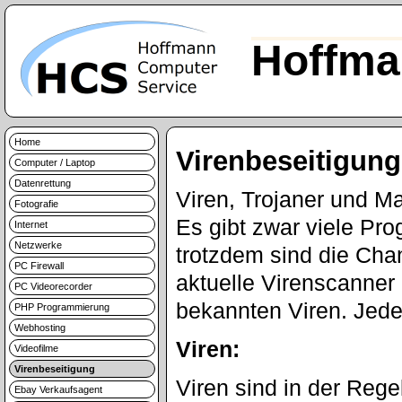
Hoffma
Home
Virenbeseitigung
Computer / Laptop
Datenrettung
Viren, Trojaner und Ma
Fotografie
Es gibt zwar viele Pr
Internet
Netzwerke
trotzdem sind die Cha
PC Firewall
aktuelle Virenscanner 
PC Videorecorder
bekannten Viren. Jed
PHP Programmierung
Webhosting
Viren:
Videofilme
Virenbeseitigung
Viren sind in der Rege
Ebay Verkaufsagent