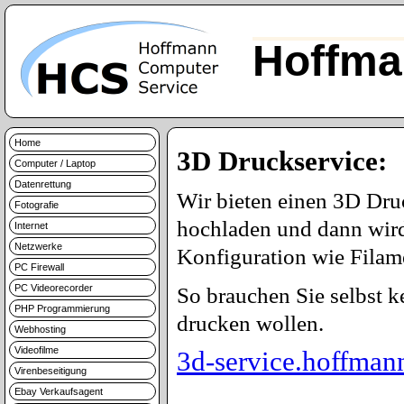
Hoffma
Home
3D Druckservice:
Computer / Laptop
Datenrettung
Wir bieten einen 3D Dru
Fotografie
hochladen und dann wird
Internet
Netzwerke
Konfiguration wie Filame
PC Firewall
PC Videorecorder
So brauchen Sie selbst 
PHP Programmierung
drucken wollen.
Webhosting
Videofilme
3d-service.hoffman
Virenbeseitigung
Ebay Verkaufsagent