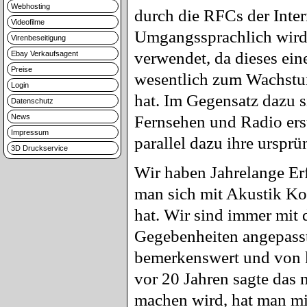
Webhosting
durch die RFCs der Inter
Videofilme
Umgangssprachlich wird
Virenbeseitigung
verwendet, da dieses eine
Ebay Verkaufsagent
Preise
wesentlich zum Wachstum
Login
hat. Im Gegensatz dazu s
Datenschutz
News
Fernsehen und Radio erst
Impressum
parallel dazu ihre urspr
3D Druckservice
Wir haben Jahrelange Er
man sich mit Akustik Ko
hat. Wir sind immer mit 
Gegebenheiten angepasst.
bemerkenswert und von k
vor 20 Jahren sagte das
machen wird, hat man mic