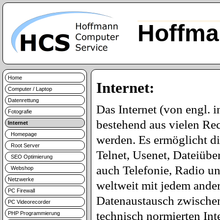
Hoffma
Home
Internet:
Computer / Laptop
Datenrettung
Das Internet (von engl. 
Fotografie
bestehend aus vielen Re
Internet
Homepage
werden. Es ermöglicht d
Root Server
Telnet, Usenet, Dateiüb
SEO Optimierung
auch Telefonie, Radio u
Webshop
Netzwerke
weltweit mit jedem ande
PC Firewall
Datenaustausch zwischen 
PC Videorecorder
technisch normierten Int
PHP Programmierung