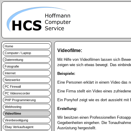
Home
Videofilme:
Computer / Laptop
Mit Hilfe von Videofilmen lassen sich Bewe
Datenrettung
zeigen wie sich etwas bewegt. Das einbind
Fotografie
Internet
Beispiele:
Netzwerke
Eine Personen erklärt in einem Video das n
PC Firewall
Eine Firma stellt ein Video eines zufriede
PC Videorecorder
Ein Ponyhof zeigt wie es dort aussieht mit 
PHP Programmierung
Webhosting
Erstellung:
Videofilme
Wir besitzen einen Professionellen Fotoap
Virenbeseitigung
Gegebenheiten eingehen. Die Tonaufnahme wi
Ebay Verkaufsagent
Ausrüstung hergestellt.