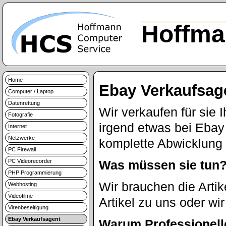
Hoffma
Home
Ebay Verkaufsag
Computer / Laptop
Datenrettung
Wir verkaufen für sie I
Fotografie
irgend etwas bei Ebay
Internet
Netzwerke
komplette Abwicklung 
PC Firewall
PC Videorecorder
Was müssen sie tun
PHP Programmierung
Wir brauchen die Artik
Webhosting
Videofilme
Artikel zu uns oder wi
Virenbeseitigung
Ebay Verkaufsagent
Warum Professionell