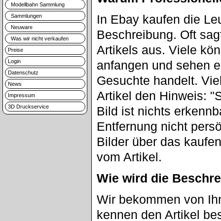
Modellbahn Sammlung
In Ebay kaufen die Le
Sammlungen
Neuware
Beschreibung. Oft sag
Was wir nicht verkaufen
Artikels aus. Viele kö
Preise
Login
anfangen und sehen er
Datenschutz
Gesuchte handelt. Vie
News
Artikel den Hinweis: "
Impressum
3D Druckservice
Bild ist nichts erkenn
Entfernung nicht pers
Bilder über das kaufen
vom Artikel.
Wie wird die Beschre
Wir bekommen von Ihne
kennen den Artikel be