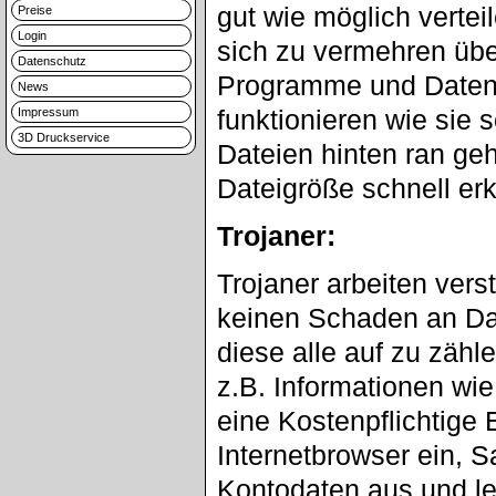
gut wie möglich vertei
Preise
Login
sich zu vermehren übe
Datenschutz
Programme und Daten 
News
funktionieren wie sie 
Impressum
3D Druckservice
Dateien hinten ran ge
Dateigröße schnell erk
Trojaner:
Trojaner arbeiten vers
keinen Schaden an Date
diese alle auf zu zäh
z.B. Informationen wie
eine Kostenpflichtige
Internetbrowser ein, 
Kontodaten aus und le