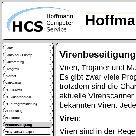
Hoffma
Home
Virenbeseitigung
Computer / Laptop
Datenrettung
Viren, Trojaner und Ma
Fotografie
Es gibt zwar viele Pr
Internet
Netzwerke
trotzdem sind die Cha
PC Firewall
aktuelle Virenscanner 
PC Videorecorder
bekannten Viren. Jed
PHP Programmierung
Webhosting
Viren:
Videofilme
Virenbeseitigung
Viren sind in der Rege
Ebay Verkaufsagent