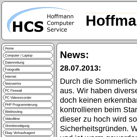
Hoffma
Home
News:
Computer / Laptop
Datenrettung
28.07.2013:
Fotografie
Internet
Durch die Sommerlich
Netzwerke
aus. Wir haben diverse
PC Firewall
PC Videorecorder
doch keinen erkennba
PHP Programmierung
kontrollieren beim Sta
Webhosting
dieser zu hoch wird so
Videofilme
Virenbeseitigung
Sicherheitsgründen. W
Ebay Verkaufsagent