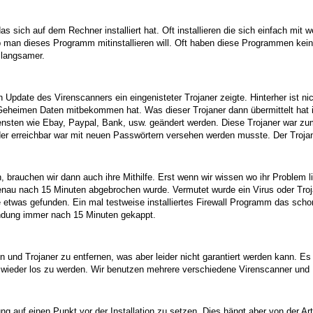
 sich auf dem Rechner installiert hat. Oft installieren die sich einfach mit 
ob man dieses Programm mitinstallieren will. Oft haben diese Programmen keine
langsamer.
 Update des Virenscanners ein eingenisteter Trojaner zeigte. Hinterher ist n
eheimen Daten mitbekommen hat. Was dieser Trojaner dann übermittelt hat is
iensten wie Ebay, Paypal, Bank, usw. geändert werden. Diese Trojaner war zum
der erreichbar war mit neuen Passwörtern versehen werden musste. Der Troj
 brauchen wir dann auch ihre Mithilfe. Erst wenn wir wissen wo ihr Problem l
au nach 15 Minuten abgebrochen wurde. Vermutet wurde ein Virus oder Trojan
etwas gefunden. Ein mal testweise installiertes Firewall Programm das schon w
bindung immer nach 15 Minuten gekappt.
n und Trojaner zu entfernen, was aber leider nicht garantiert werden kann. Es 
ese wieder los zu werden. Wir benutzen mehrere verschiedene Virenscanner und
g auf einen Punkt vor der Installation zu setzen. Dies hängt aber von der Art 