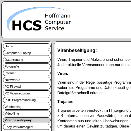
Home
Virenbeseitigung:
Computer / Laptop
Viren, Trojaner und Malware sind schon sei
Datenrettung
Jeder aktuelle Virenscanner kann nur so ak
Fotografie
Internet
Viren:
Netzwerke
Viren sind in der Regel bösartige Programm
PC Firewall
wobei die Programme und Daten kaputt gehen
Dateigröße schnell erkannt.
PC Videorecorder
PHP Programmierung
Trojaner:
Webhosting
Trojaner arbeiten versteckt im Hintergrund
Videofilme
z.B. Informationen wie Passwörter, Leiten 
Virenbeseitigung
Kontodaten aus und leiten Überweisungen um
um daraus einen Gewinn zu tätigen. Diese T
Ebay Verkaufsagent