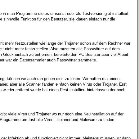
wenn man Programme die es umsonst oder als Testversion gibt installiert
 sinnvolle Funktion für den Benutzer, sie klauen einfach nur die
icht mehr festzustellen wie lange der Trojaner schon auf dem Rechner war
t nicht mehr festzustellen. Also mussten alle Passwörter auf dem
 Glück einfach zu entfernen, bereitete den PC Besitzer aber viel Arbeit
aner war ein Datensammler auch Passwörter sammelte.
iegt können wir auch ran gehen dies zu lösen. Wir hatten mal einen
er, aber alle Scanner fanden einfach keinen Virus oder Trojaner. Erst
ieder entfernt wurde hat einen Rest installiert hinterlassen der noch
gibt viele Viren und Trojaner wo nur noch eine Neuinstallation auf der
 Programme um fast alle Viren, Trojaner und Maleware zu finden.
der Infektion ab und funktioniert nicht immer.
Meistens müssen wir dann