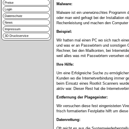
Preise
Malware:
Login
Malware ist ein unerwünschtes Programm das
Datenschutz
oder man wird gefragt bei der Installation 
News
Rechenleistung und machen den Computer 
Impressum
Beispiel:
3D Druckservice
Wir hatten mal einen PC wo sich nach einen
und was er an Passwörtern und sonstigen G
Rechner, bei den Mailkonten, bei Internetd
weil alles was mit Passwörtern versehen o
Ihre Hilfe:
Um eine Erfolgreiche Suche zu ermöglichen,
Kunden wo die Internetverbindung immer gen
beim Einsatz eines Rootkit Scanners wurde 
aktiv war. Dieser Rest hat die Internetver
Entfernung der Plagegeister:
Wir versuchen diese fest eingenisteten Vire
frisch formatierten Festplatte hilft um di
Datenrettung:
Oft reicht es aus die Systemwiederherstellun