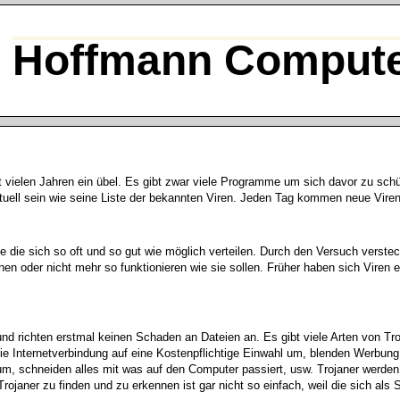
Hoffmann Compute
t vielen Jahren ein übel. Es gibt zwar viele Programme um sich davor zu sch
tuell sein wie seine Liste der bekannten Viren. Jeden Tag kommen neue Viren
e die sich so oft und so gut wie möglich verteilen. Durch den Versuch verste
 oder nicht mehr so funktionieren wie sie sollen. Früher haben sich Viren e
 und richten erstmal keinen Schaden an Dateien an. Es gibt viele Arten von Tr
die Internetverbindung auf eine Kostenpflichtige Einwahl um, blenden Werbu
, schneiden alles mit was auf den Computer passiert, usw. Trojaner werden 
rojaner zu finden und zu erkennen ist gar nicht so einfach, weil die sich a