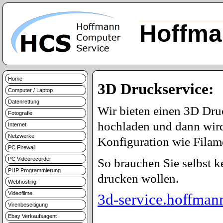
Hoffma
Home
3D Druckservice:
Computer / Laptop
Datenrettung
Wir bieten einen 3D Dru
Fotografie
hochladen und dann wird
Internet
Netzwerke
Konfiguration wie Filame
PC Firewall
PC Videorecorder
So brauchen Sie selbst 
PHP Programmierung
drucken wollen.
Webhosting
Videofilme
3d-service.hoffman
Virenbeseitigung
Ebay Verkaufsagent