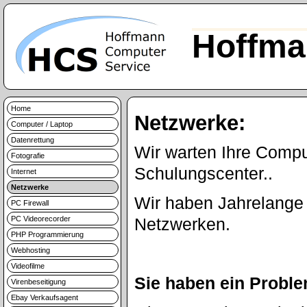
Hoffma
Home
Netzwerke:
Computer / Laptop
Datenrettung
Wir warten Ihre Comp
Fotografie
Schulungscenter..
Internet
Netzwerke
Wir haben Jahrelange 
PC Firewall
PC Videorecorder
Netzwerken.
PHP Programmierung
Webhosting
Videofilme
Sie haben ein Probl
Virenbeseitigung
Ebay Verkaufsagent