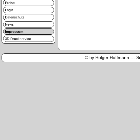
Preise
Login
Datenschutz
News
Impressum
3D Druckservice
© by Holger Hoffmann --- Sei