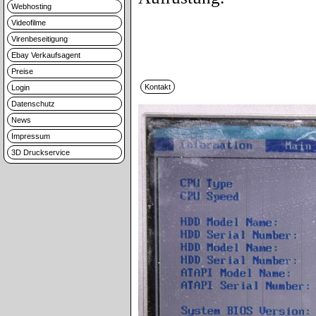
Webhosting
Videofilme
Virenbeseitigung
Ebay Verkaufsagent
Preise
Login
Datenschutz
News
Impressum
3D Druckservice