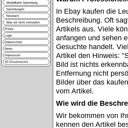
Modellbahn Sammlung
In Ebay kaufen die Le
Sammlungen
Neuware
Beschreibung. Oft sag
Was wir nicht verkaufen
Artikels aus. Viele kö
Preise
Login
anfangen und sehen er
Datenschutz
Gesuchte handelt. Vie
News
Artikel den Hinweis: "
Impressum
3D Druckservice
Bild ist nichts erkenn
Entfernung nicht pers
Bilder über das kaufen
vom Artikel.
Wie wird die Beschre
Wir bekommen von Ihne
kennen den Artikel be