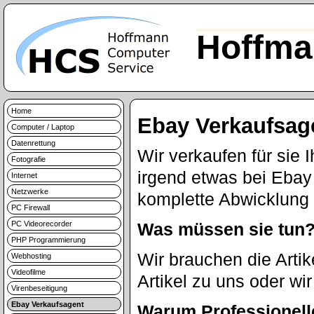
Hoffma
Home
Ebay Verkaufsag
Computer / Laptop
Datenrettung
Wir verkaufen für sie I
Fotografie
irgend etwas bei Ebay
Internet
Netzwerke
komplette Abwicklung 
PC Firewall
PC Videorecorder
Was müssen sie tun
PHP Programmierung
Wir brauchen die Artik
Webhosting
Videofilme
Artikel zu uns oder wi
Virenbeseitigung
Ebay Verkaufsagent
Warum Professionell