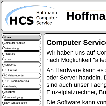
Hoffma
Home
Computer Servic
Computer / Laptop
Datenrettung
Wir haben uns auf Com
Fotografie
nach Möglichkeit "alle
Internet
Netzwerke
An Hardware kann es 
PC Firewall
PC Videorecorder
oder Server handeln. 
PHP Programmierung
sind auch unser Fachge
Webhosting
Einzelplatzrechner, B
Videofilme
Virenbeseitigung
Die Software kann vo
Ebay Verkaufsagent