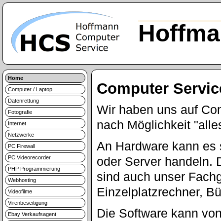
Hoffma
Home
Computer Servic
Computer / Laptop
Datenrettung
Wir haben uns auf Com
Fotografie
nach Möglichkeit "alle
Internet
Netzwerke
An Hardware kann es 
PC Firewall
PC Videorecorder
oder Server handeln. 
PHP Programmierung
sind auch unser Fachge
Webhosting
Einzelplatzrechner, B
Videofilme
Virenbeseitigung
Die Software kann vo
Ebay Verkaufsagent