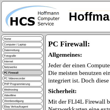
Hoffma
Home
PC Firewall:
Computer / Laptop
Datenrettung
Allgemeines:
Fotografie
Internet
Jeder der einen Computer
Netzwerke
Die meisten benutzen ein
PC Firewall
PC Videorecorder
integriert ist. Doch diese
PHP Programmierung
Sicherheit:
Webhosting
Videofilme
Mit der FLI4L Firewall 
Virenbeseitigung
Ebay Verkaufsagent
Netzwerkkarten eine extr