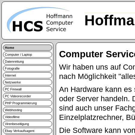
Hoffma
Home
Computer Servic
Computer / Laptop
Datenrettung
Wir haben uns auf Com
Fotografie
nach Möglichkeit "alle
Internet
Netzwerke
An Hardware kann es 
PC Firewall
PC Videorecorder
oder Server handeln. 
PHP Programmierung
sind auch unser Fachge
Webhosting
Einzelplatzrechner, B
Videofilme
Virenbeseitigung
Die Software kann vo
Ebay Verkaufsagent