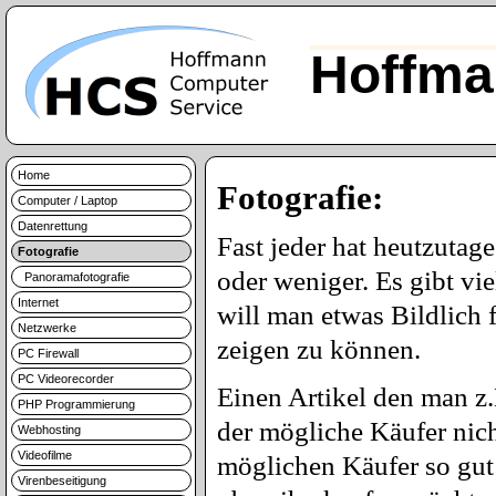
Hoffma
Home
Fotografie:
Computer / Laptop
Datenrettung
Fast jeder hat heutzutag
Fotografie
oder weniger. Es gibt vi
Panoramafotografie
Internet
will man etwas Bildlich 
Netzwerke
zeigen zu können.
PC Firewall
PC Videorecorder
Einen Artikel den man z.
PHP Programmierung
der mögliche Käufer nic
Webhosting
Videofilme
möglichen Käufer so gut 
Virenbeseitigung