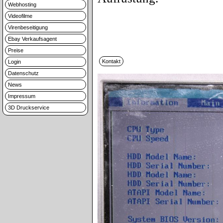
Webhosting
Videofilme
Virenbeseitigung
Ebay Verkaufsagent
Preise
Login
Datenschutz
News
Impressum
3D Druckservice