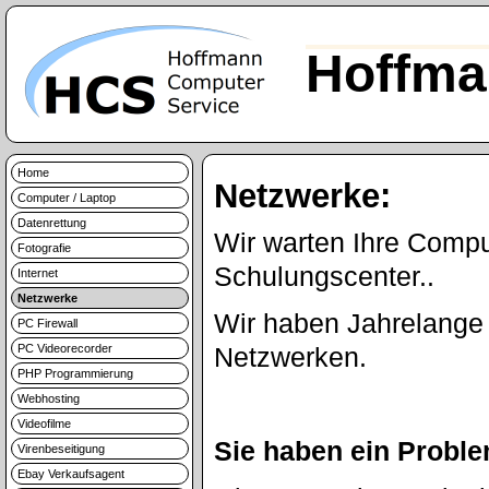
Hoffma
Home
Netzwerke:
Computer / Laptop
Datenrettung
Wir warten Ihre Comp
Fotografie
Schulungscenter..
Internet
Netzwerke
Wir haben Jahrelange 
PC Firewall
PC Videorecorder
Netzwerken.
PHP Programmierung
Webhosting
Videofilme
Sie haben ein Probl
Virenbeseitigung
Ebay Verkaufsagent