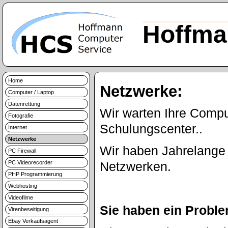
Hoffma
Home
Netzwerke:
Computer / Laptop
Datenrettung
Wir warten Ihre Comp
Fotografie
Schulungscenter..
Internet
Netzwerke
Wir haben Jahrelange 
PC Firewall
PC Videorecorder
Netzwerken.
PHP Programmierung
Webhosting
Videofilme
Sie haben ein Probl
Virenbeseitigung
Ebay Verkaufsagent