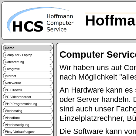
Hoffma
Home
Computer Servic
Computer / Laptop
Datenrettung
Wir haben uns auf Com
Fotografie
nach Möglichkeit "alle
Internet
Netzwerke
An Hardware kann es 
PC Firewall
PC Videorecorder
oder Server handeln. 
PHP Programmierung
sind auch unser Fachge
Webhosting
Einzelplatzrechner, B
Videofilme
Virenbeseitigung
Die Software kann vo
Ebay Verkaufsagent