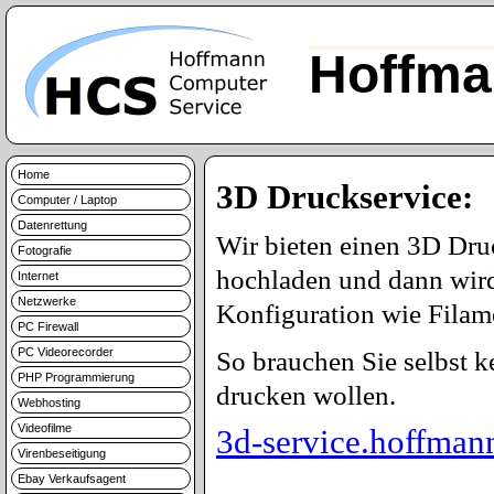
Hoffma
Home
3D Druckservice:
Computer / Laptop
Datenrettung
Wir bieten einen 3D Dru
Fotografie
hochladen und dann wird
Internet
Netzwerke
Konfiguration wie Filame
PC Firewall
PC Videorecorder
So brauchen Sie selbst 
PHP Programmierung
drucken wollen.
Webhosting
Videofilme
3d-service.hoffman
Virenbeseitigung
Ebay Verkaufsagent