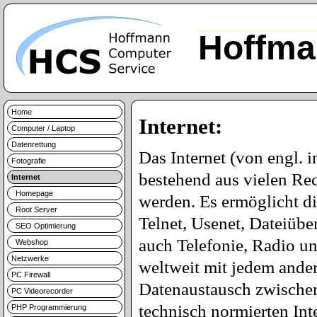
Hoffma
Home
Internet:
Computer / Laptop
Datenrettung
Das Internet (von engl. 
Fotografie
bestehend aus vielen Re
Internet
Homepage
werden. Es ermöglicht d
Root Server
Telnet, Usenet, Dateiüb
SEO Optimierung
auch Telefonie, Radio u
Webshop
Netzwerke
weltweit mit jedem ande
PC Firewall
Datenaustausch zwischen 
PC Videorecorder
technisch normierten Int
PHP Programmierung