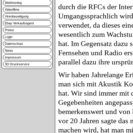
Webhosting
durch die RFCs der Inter
Videofilme
Umgangssprachlich wird
Virenbeseitigung
verwendet, da dieses eine
Ebay Verkaufsagent
Preise
wesentlich zum Wachstum
Login
hat. Im Gegensatz dazu s
Datenschutz
News
Fernsehen und Radio erst
Impressum
parallel dazu ihre urspr
3D Druckservice
Wir haben Jahrelange Er
man sich mit Akustik Ko
hat. Wir sind immer mit 
Gegebenheiten angepasst.
bemerkenswert und von k
vor 20 Jahren sagte das
machen wird, hat man mic