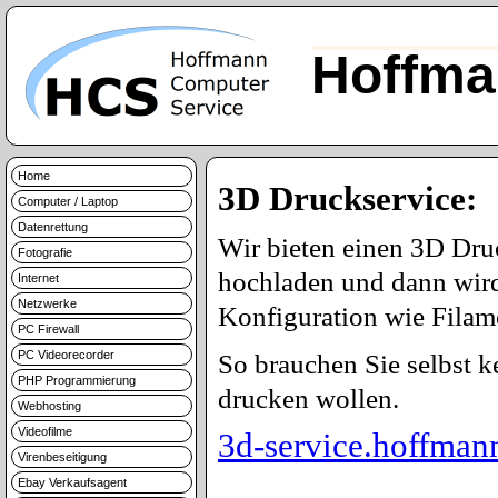
Hoffma
Home
3D Druckservice:
Computer / Laptop
Datenrettung
Wir bieten einen 3D Dru
Fotografie
hochladen und dann wird
Internet
Netzwerke
Konfiguration wie Filame
PC Firewall
PC Videorecorder
So brauchen Sie selbst 
PHP Programmierung
drucken wollen.
Webhosting
Videofilme
3d-service.hoffman
Virenbeseitigung
Ebay Verkaufsagent