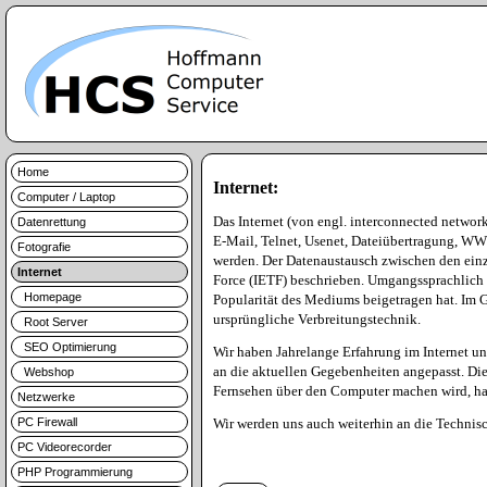
Home
Internet:
Computer / Laptop
Das Internet (von engl. interconnected networ
Datenrettung
E-Mail, Telnet, Usenet, Dateiübertragung, WW
Fotografie
werden. Der Datenaustausch zwischen den einze
Internet
Force (IETF) beschrieben. Umgangssprachlich 
Homepage
Popularität des Mediums beigetragen hat. Im G
ursprüngliche Verbreitungstechnik.
Root Server
SEO Optimierung
Wir haben Jahrelange Erfahrung im Internet u
an die aktuellen Gegebenheiten angepasst. Die
Webshop
Fernsehen über den Computer machen wird, hat 
Netzwerke
PC Firewall
Wir werden uns auch weiterhin an die Technisc
PC Videorecorder
PHP Programmierung