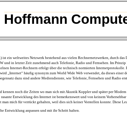
Hoffmann Compute
k) ist ein weltweites Netzwerk bestehend aus vielen Rechnernetzwerken, durch das
W und in letzter Zeit zunehmend auch Telefonie, Radio und Fernsehen. Im Prinzip
lnen Internet-Rechnern erfolgt über die technisch normierten Internetprotokolle. 
wird „Internet“ häufig synonym zum World Wide Web verwendet, da dieses einer de
egensatz dazu sind andere Mediendienste, wie Telefonie, Fernsehen und Radio erst k
nd kennen noch die Zeiten wo man sich mit Akustik Koppler und später per Modem 
 rasante Entwicklung des Internet ist bemerkenswert und von keinem Vorhersehbar o
man mich für verrückt gehalten, weil dies sich keiner Vorstellen konnte. Diese Leu
he Entwicklung anpassen und mit ihr Schritt halten.