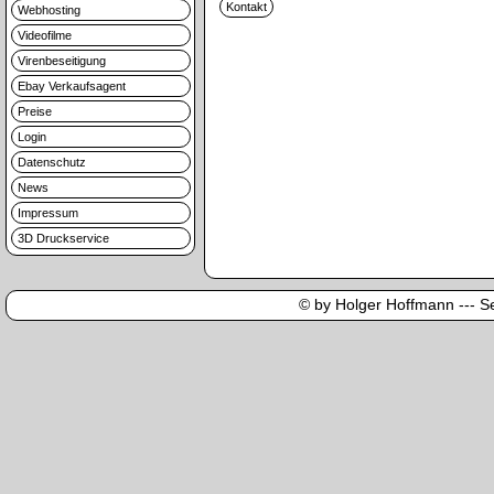
Webhosting
Videofilme
Virenbeseitigung
Ebay Verkaufsagent
Preise
Login
Datenschutz
News
Impressum
3D Druckservice
© by Holger Hoffmann --- Sei