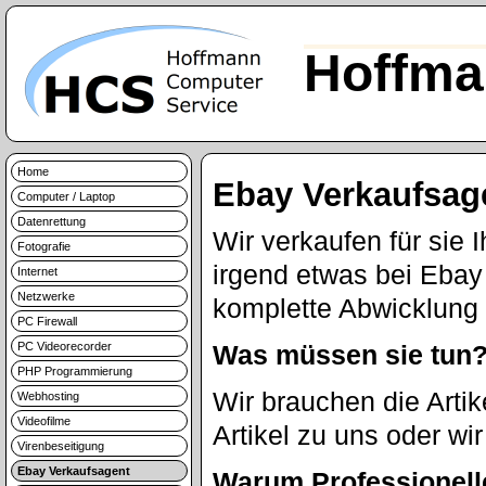
Hoffma
Home
Ebay Verkaufsag
Computer / Laptop
Datenrettung
Wir verkaufen für sie I
Fotografie
irgend etwas bei Ebay
Internet
Netzwerke
komplette Abwicklung 
PC Firewall
PC Videorecorder
Was müssen sie tun
PHP Programmierung
Wir brauchen die Artik
Webhosting
Videofilme
Artikel zu uns oder wi
Virenbeseitigung
Ebay Verkaufsagent
Warum Professionell