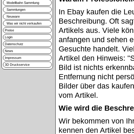
Modellbahn Sammlung
In Ebay kaufen die Le
Sammlungen
Neuware
Beschreibung. Oft sag
Was wir nicht verkaufen
Artikels aus. Viele kö
Preise
Login
anfangen und sehen er
Datenschutz
Gesuchte handelt. Vie
News
Artikel den Hinweis: "
Impressum
3D Druckservice
Bild ist nichts erkenn
Entfernung nicht pers
Bilder über das kaufen
vom Artikel.
Wie wird die Beschre
Wir bekommen von Ihne
kennen den Artikel be