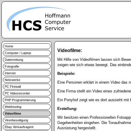
Home
Videofilme:
Computer / Laptop
Mit Hilfe von Videofilmen lassen sich Bewe
Datenrettung
zeigen wie sich etwas bewegt. Das einbind
Fotografie
Internet
Beispiele:
Netzwerke
Eine Personen erklärt in einem Video das n
PC Firewall
Eine Firma stellt ein Video eines zufriede
PC Videorecorder
Ein Ponyhof zeigt wie es dort aussieht mit 
PHP Programmierung
Webhosting
Erstellung:
Videofilme
Wir besitzen einen Professionellen Fotoap
Virenbeseitigung
Gegebenheiten eingehen. Die Tonaufnahme wi
Ebay Verkaufsagent
Ausrüstung hergestellt.