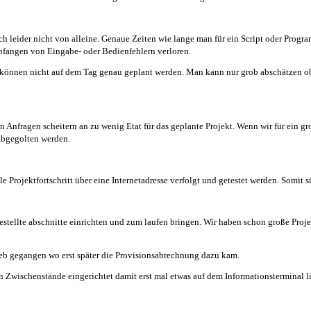
 leider nicht von alleine. Genaue Zeiten wie lange man für ein Script oder Progra
abfangen von Eingabe- oder Bedienfehlern verloren.
önnen nicht auf dem Tag genau geplant werden. Man kann nur grob abschätzen ob e
en Anfragen scheitern an zu wenig Etat für das geplante Projekt. Wenn wir für ein 
 abgegolten werden.
 Projektfortschritt über eine Internetadresse verfolgt und getestet werden. Somit si
stellte abschnitte einrichten und zum laufen bringen. Wir haben schon große Proj
rieb gegangen wo erst später die Provisionsabrechnung dazu kam.
Zwischenstände eingerichtet damit erst mal etwas auf dem Informationsterminal lief