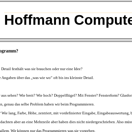
Hoffmann Compute
Programm?
 Detail festhält was sie brauchen oder nur eine Idee?
ngaben über das „was wie wo“ oft bis ins kleinste Detail.
ür aus sehen? Wie breit? Wie hoch? Doppelflügel? Mit Fenster? Fensterform? Glasfor
auen, genau das selbe Problem haben wir beim Programmieren.
? Wie lang, Farbe, Höhe, zentriert, mit vordefinierter Eingabe, Eingabeauswertung,
 dachten aber an eine Mehrzeile aber haben dies nicht niedergeschrieben. Also müss
allem. Wir können nur das Programmieren was sie vorgeben.