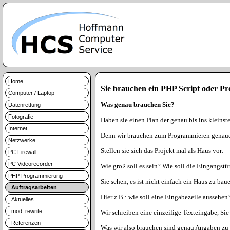
Home
Sie brauchen ein PHP Script oder 
Computer / Laptop
Was genau brauchen Sie?
Datenrettung
Fotografie
Haben sie einen Plan der genau bis ins kleinste
Internet
Denn wir brauchen zum Programmieren genaue A
Netzwerke
Stellen sie sich das Projekt mal als Haus vor:
PC Firewall
PC Videorecorder
Wie groß soll es sein? Wie soll die Eingangst
PHP Programmierung
Sie sehen, es ist nicht einfach ein Haus zu b
Auftragsarbeiten
Hier z.B.: wie soll eine Eingabezeile aussehen
Aktuelles
mod_rewrite
Wir schreiben eine einzeilige Texteingabe, Sie
Referenzen
Was wir also brauchen sind genau Angaben zu 