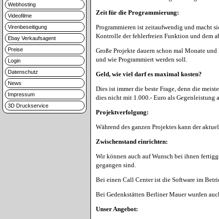
Webhosting
Zeit für die Programmierung:
Videofilme
Programmieren ist zeitaufwendig und macht sich
Virenbeseitigung
Kontrolle der fehlerfreien Funktion und dem 
Ebay Verkaufsagent
Preise
Große Projekte dauern schon mal Monate und k
und wie Programmiert werden soll.
Login
Datenschutz
Geld, wie viel darf es maximal kosten?
News
Dies ist immer die beste Frage, denn die meist
Impressum
dies nicht mit 1.000.- Euro als Gegenleistung
3D Druckservice
Projektverfolgung:
Während des ganzen Projektes kann der aktuelle
Zwischenstand einrichten:
Wir können auch auf Wunsch bei ihnen fertigge
gegangen sind.
Bei einen Call Center ist die Software im Bet
Bei Gedenkstätten Berliner Mauer wurden auch 
Unser Angebot: