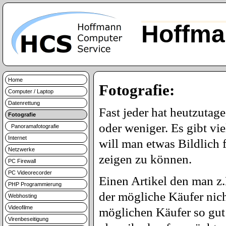
Hoffma
Home
Fotografie:
Computer / Laptop
Datenrettung
Fast jeder hat heutzutag
Fotografie
oder weniger. Es gibt vi
Panoramafotografie
Internet
will man etwas Bildlich 
Netzwerke
zeigen zu können.
PC Firewall
PC Videorecorder
Einen Artikel den man z.
PHP Programmierung
der mögliche Käufer nic
Webhosting
Videofilme
möglichen Käufer so gut 
Virenbeseitigung