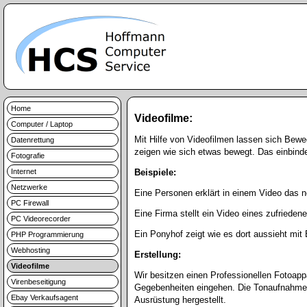
Home
Videofilme:
Computer / Laptop
Mit Hilfe von Videofilmen lassen sich Bewe
Datenrettung
zeigen wie sich etwas bewegt. Das einbind
Fotografie
Internet
Beispiele:
Netzwerke
Eine Personen erklärt in einem Video das n
PC Firewall
Eine Firma stellt ein Video eines zufriede
PC Videorecorder
Ein Ponyhof zeigt wie es dort aussieht mit 
PHP Programmierung
Webhosting
Erstellung:
Videofilme
Wir besitzen einen Professionellen Fotoap
Virenbeseitigung
Gegebenheiten eingehen. Die Tonaufnahme wi
Ebay Verkaufsagent
Ausrüstung hergestellt.