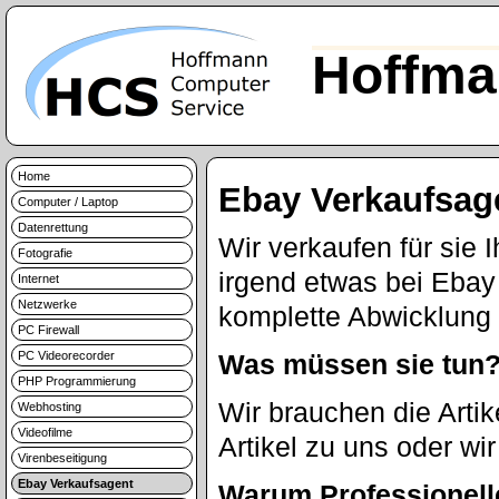
Hoffma
Home
Ebay Verkaufsag
Computer / Laptop
Datenrettung
Wir verkaufen für sie I
Fotografie
irgend etwas bei Ebay
Internet
Netzwerke
komplette Abwicklung 
PC Firewall
PC Videorecorder
Was müssen sie tun
PHP Programmierung
Wir brauchen die Artik
Webhosting
Videofilme
Artikel zu uns oder wi
Virenbeseitigung
Ebay Verkaufsagent
Warum Professionell