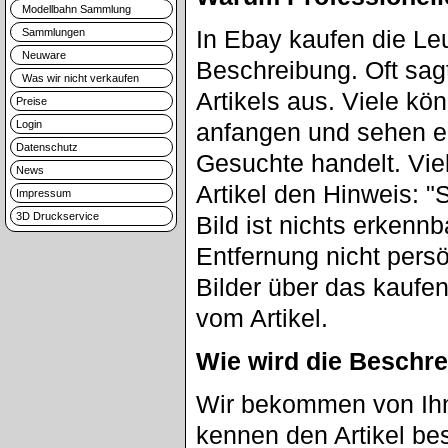
Modellbahn Sammlung
In Ebay kaufen die Le
Sammlungen
Neuware
Beschreibung. Oft sag
Was wir nicht verkaufen
Artikels aus. Viele kö
Preise
Login
anfangen und sehen er
Datenschutz
Gesuchte handelt. Vie
News
Artikel den Hinweis: "
Impressum
3D Druckservice
Bild ist nichts erkenn
Entfernung nicht pers
Bilder über das kaufen
vom Artikel.
Wie wird die Beschre
Wir bekommen von Ihne
kennen den Artikel be