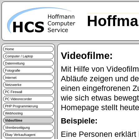
Hoffma
Home
Videofilme:
Computer / Laptop
Datenrettung
Mit Hilfe von Videofi
Fotografie
Abläufe zeigen und de
Internet
Netzwerke
einen eingefrorenen Z
PC Firewall
wie sich etwas bewegt
PC Videorecorder
Homepage stellt heute
PHP Programmierung
Webhosting
Beispiele:
Videofilme
Virenbeseitigung
Eine Personen erklärt
Ebay Verkaufsagent