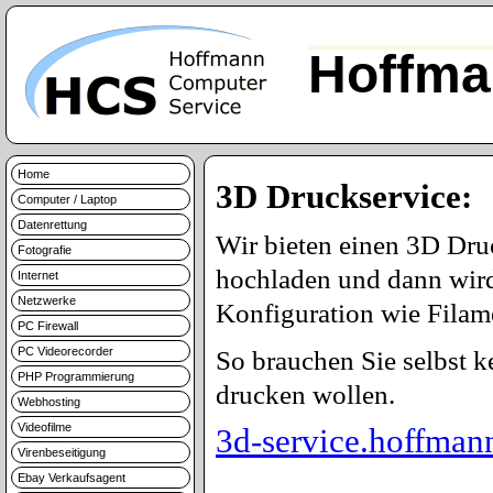
Hoffma
Home
3D Druckservice:
Computer / Laptop
Datenrettung
Wir bieten einen 3D Dru
Fotografie
hochladen und dann wird
Internet
Netzwerke
Konfiguration wie Filame
PC Firewall
PC Videorecorder
So brauchen Sie selbst 
PHP Programmierung
drucken wollen.
Webhosting
Videofilme
3d-service.hoffman
Virenbeseitigung
Ebay Verkaufsagent