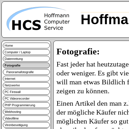
Hoffma
Home
Fotografie:
Computer / Laptop
Datenrettung
Fast jeder hat heutzutag
Fotografie
oder weniger. Es gibt vi
Panoramafotografie
Internet
will man etwas Bildlich 
Netzwerke
zeigen zu können.
PC Firewall
PC Videorecorder
Einen Artikel den man z.
PHP Programmierung
der mögliche Käufer nic
Webhosting
Videofilme
möglichen Käufer so gut 
Virenbeseitigung