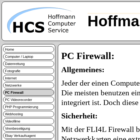
Hoffma
Home
PC Firewall:
Computer / Laptop
Datenrettung
Allgemeines:
Fotografie
Internet
Jeder der einen Computer
Netzwerke
Die meisten benutzen ein
PC Firewall
PC Videorecorder
integriert ist. Doch diese
PHP Programmierung
Sicherheit:
Webhosting
Videofilme
Mit der FLI4L Firewall 
Virenbeseitigung
Ebay Verkaufsagent
Netzwerkkarten eine extr