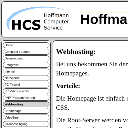
Hoffma
Home
Webhosting:
Computer / Laptop
Datenrettung
Bei uns bekommen Sie demn
Fotografie
Internet
Homepages.
Netzwerke
Vorteile:
PC Firewall
PC Videorecorder
Die Homepage ist einfach
PHP Programmierung
Webhosting
CSS.
Homepage
Videofilme
Die Root-Server werden vo
Virenbeseitigung