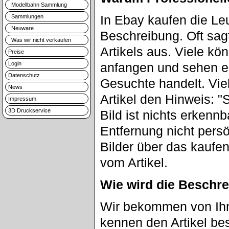
Modellbahn Sammlung
In Ebay kaufen die Le
Sammlungen
Neuware
Beschreibung. Oft sag
Was wir nicht verkaufen
Artikels aus. Viele kö
Preise
Login
anfangen und sehen er
Datenschutz
Gesuchte handelt. Vie
News
Artikel den Hinweis: "
Impressum
3D Druckservice
Bild ist nichts erkenn
Entfernung nicht pers
Bilder über das kaufen
vom Artikel.
Wie wird die Beschre
Wir bekommen von Ihne
kennen den Artikel be