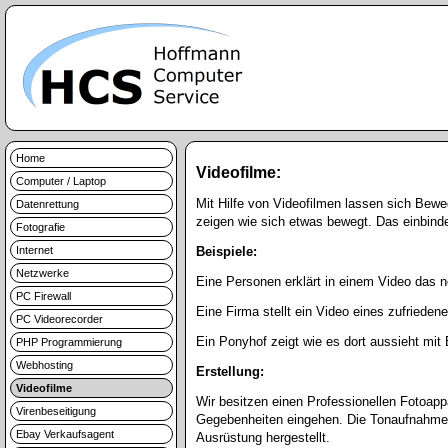
Home
Videofilme:
Computer / Laptop
Mit Hilfe von Videofilmen lassen sich Bewe
Datenrettung
zeigen wie sich etwas bewegt. Das einbind
Fotografie
Internet
Beispiele:
Netzwerke
Eine Personen erklärt in einem Video das n
PC Firewall
Eine Firma stellt ein Video eines zufriede
PC Videorecorder
Ein Ponyhof zeigt wie es dort aussieht mit 
PHP Programmierung
Webhosting
Erstellung:
Videofilme
Wir besitzen einen Professionellen Fotoap
Virenbeseitigung
Gegebenheiten eingehen. Die Tonaufnahme wi
Ebay Verkaufsagent
Ausrüstung hergestellt.