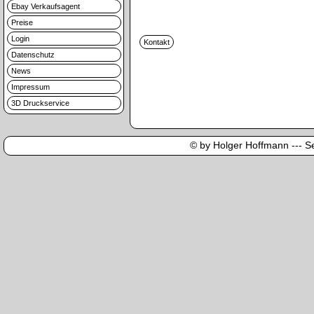
Ebay Verkaufsagent
Preise
Login
Datenschutz
News
Impressum
3D Druckservice
© by Holger Hoffmann --- Sei