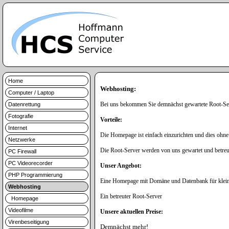
Home
Webhosting:
Computer / Laptop
Bei uns bekommen Sie demnächst gewartete Root-Se
Datenrettung
Fotografie
Vorteile:
Internet
Die Homepage ist einfach einzurichten und dies o
Netzwerke
Die Root-Server werden von uns gewartet und betre
PC Firewall
PC Videorecorder
Unser Angebot:
PHP Programmierung
Eine Homepage mit Domäne und Datenbank für klein
Webhosting
Ein betreuter Root-Server
Homepage
Videofilme
Unsere aktuellen Preise:
Virenbeseitigung
Demnächst mehr!