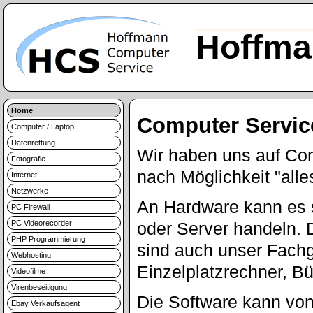
Hoffma
Home
Computer Servic
Computer / Laptop
Datenrettung
Wir haben uns auf Com
Fotografie
nach Möglichkeit "alle
Internet
Netzwerke
An Hardware kann es 
PC Firewall
PC Videorecorder
oder Server handeln. 
PHP Programmierung
sind auch unser Fachge
Webhosting
Einzelplatzrechner, B
Videofilme
Virenbeseitigung
Die Software kann vo
Ebay Verkaufsagent