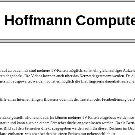
Hoffmann Compute
 auf zu bauen. Es sind mehrere TV-Karten möglich, so ist ein gleichzeitiges Aufz
ten abgedeckt. Die Videos können auch über das Netzwerk gestreamt werden. Da di
rs mit ausgewertet werden. So ist es möglich die Lieblingsserie dauerhaft aufzun
lfe eines Internet fähigen Browsers oder mit der Tastatur oder Fernbedienung bei A
ie Ecke gestellt wird reicht aus. Es können mehrere TV Karten eingebaut werden, s
tatur und kann auch an einem Fernseher direkt angeschlossen werden. Da als Betri
das Bild auf den Fernseher direkt ausgegeben werden soll. Da dieser Rechner im Daue
te einbauen, was aber bei den heutigen Preisen nur nebensächlich ist.