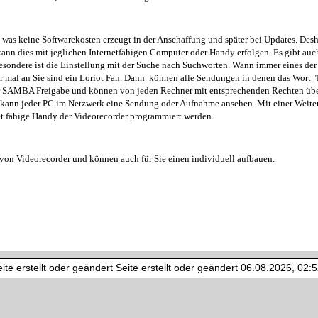
was keine Softwarekosten erzeugt in der Anschaffung und später bei Updates. Des
 kann dies mit jeglichen Internetfähigen Computer oder Handy erfolgen. Es gibt auc
esondere ist die Einstellung mit der Suche nach Suchworten. Wann immer eines de
 mal an Sie sind ein Loriot Fan. Dann können alle Sendungen in denen das Wort "L
er SAMBA Freigabe und können von jeden Rechner mit entsprechenden Rechten über
ann jeder PC im Netzwerk eine Sendung oder Aufnahme ansehen. Mit einer Weiterlei
net fähige Handy der Videorecorder programmiert werden.
 von Videorecorder und können auch für Sie einen individuell aufbauen.
te erstellt oder geändert Seite erstellt oder geändert 06.08.2026, 02:52