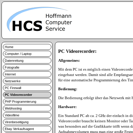
Home
PC Videorecorder:
Computer / Laptop
Allgemeines:
Datenrettung
Fotografie
Mit dem PC ist es möglich einen Videorecorder
Internet
eingebaut werden. Damit sind alle Empfangsar
für eine automatische Programmierung des Time
Netzwerke
PC Firewall
Bedienung:
PC Videorecorder
Die Bedienung erfolgt über das Netzwerk mit Hi
PHP Programmierung
Hardware:
Webhosting
Videofilme
Ein Standard PC ab ca. 2 GHz der einfach in d
Videorecorder braucht keinen Monitor oder Tas
Virenbeseitigung
was besonders auf die Grafikkarte trifft wenn 
Ebay Verkaufsagent
Aufnahmevolumen muss man eine große Festplat