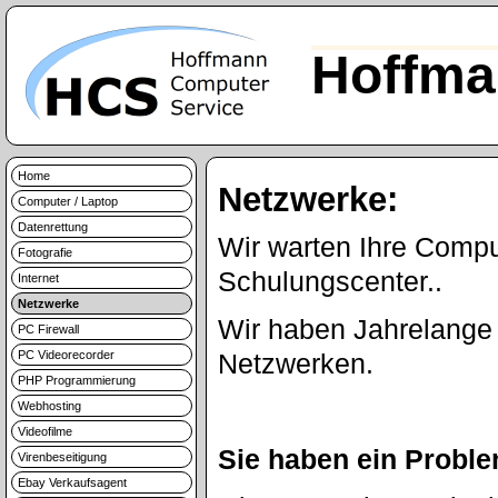
Hoffma
Home
Netzwerke:
Computer / Laptop
Datenrettung
Wir warten Ihre Comp
Fotografie
Schulungscenter..
Internet
Netzwerke
Wir haben Jahrelange 
PC Firewall
PC Videorecorder
Netzwerken.
PHP Programmierung
Webhosting
Videofilme
Sie haben ein Probl
Virenbeseitigung
Ebay Verkaufsagent