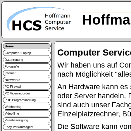
Hoffma
Home
Computer Servic
Computer / Laptop
Datenrettung
Wir haben uns auf Com
Fotografie
nach Möglichkeit "alle
Internet
Netzwerke
An Hardware kann es 
PC Firewall
PC Videorecorder
oder Server handeln. 
PHP Programmierung
sind auch unser Fachge
Webhosting
Einzelplatzrechner, B
Videofilme
Virenbeseitigung
Die Software kann vo
Ebay Verkaufsagent