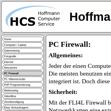
Hoffma
Home
PC Firewall:
Computer / Laptop
Datenrettung
Allgemeines:
Fotografie
Internet
Jeder der einen Computer
Netzwerke
Die meisten benutzen ein
PC Firewall
PC Videorecorder
integriert ist. Doch diese
PHP Programmierung
Sicherheit:
Webhosting
Videofilme
Mit der FLI4L Firewall 
Virenbeseitigung
Ebay Verkaufsagent
Netzwerkkarten eine extr