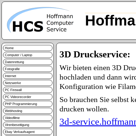
Hoffma
Home
3D Druckservice:
Computer / Laptop
Datenrettung
Wir bieten einen 3D Dru
Fotografie
hochladen und dann wird
Internet
Netzwerke
Konfiguration wie Filame
PC Firewall
PC Videorecorder
So brauchen Sie selbst 
PHP Programmierung
drucken wollen.
Webhosting
Videofilme
3d-service.hoffman
Virenbeseitigung
Ebay Verkaufsagent